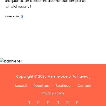
croquants. Un délice méditerranéen simple et
rafraîchissant !
VOIR PLUS
Copyright © 2025 Melimelodelo. Fait avec
Accueil
Recettes
Boutique
Contact
Privacy Policy